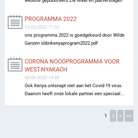
website gepubliceerd Zie ANBI en jaarverslagen
PROGRAMMA 2022
15-05-2022 11:52
ons programma 2022 is goedgekeurd door Wilde
Ganzen sbbnkenyaprogram2022.pdf
CORONA NOODPROGRAMMA VOOR
WEST-NYAKACH
06-06-2020 10:48
Ook Kenya ontsnapt niet aan het Covid-19 virus.
Daarom heeft onze lokale partner een speciaal...
1
2
>
>>