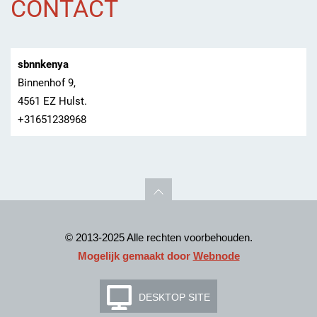
CONTACT
sbnnkenya
Binnenhof 9,
4561 EZ Hulst.
+31651238968
© 2013-2025 Alle rechten voorbehouden.
Mogelijk gemaakt door
Webnode
DESKTOP SITE