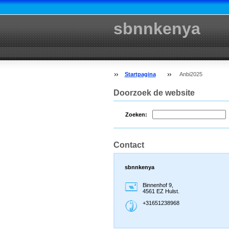
sbnnkenya
Startpagina
Anbi2025
Doorzoek de website
Zoeken:
Contact
sbnnkenya
Binnenhof 9,
4561 EZ Hulst.
+31651238968