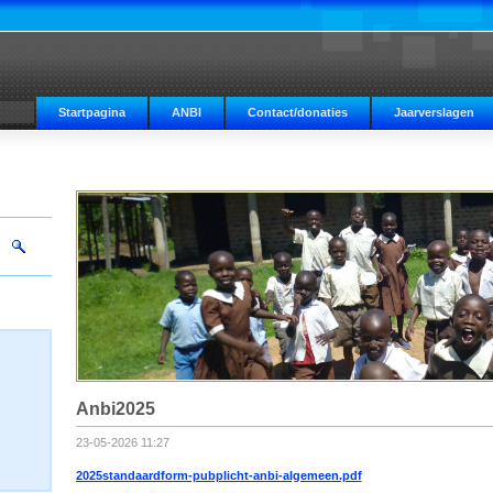
Startpagina
ANBI
Contact/donaties
Jaarverslagen
Anbi2025
23-05-2026 11:27
2025standaardform-pubplicht-anbi-algemeen.pdf